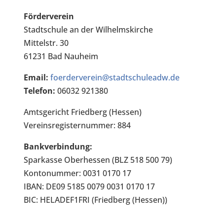
e
t
Förderverein
l
e
Stadtschule an der Wilhelmskirche
a
l
Mittelstr. 30
s
a
61231 Bad Nauheim
s
s
e
s
Email:
foerderverein@stadtschuleadw.de
d
e
Telefon:
06032 921380
i
d
Amtsgericht Friedberg (Hessen)
e
i
Vereinsregisternummer: 884
s
e
e
s
Bankverbindung:
s
e
Sparkasse Oberhessen (BLZ 518 500 79)
F
s
Kontonummer: 0031 0170 17
e
F
IBAN: DE09 5185 0079 0031 0170 17
l
e
BIC: HELADEF1FRI (Friedberg (Hessen))
d
l
l
d