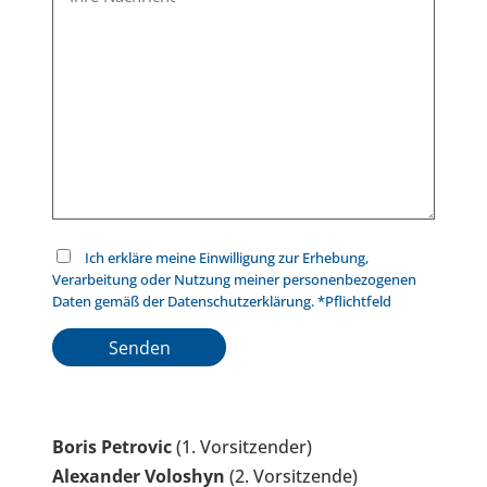
Ich erkläre meine Einwilligung zur Erhebung,
Verarbeitung oder Nutzung meiner personenbezogenen
Daten gemäß der Datenschutzerklärung. *Pflichtfeld
B
i
B
t
i
Boris Petrovic
(1. Vorsitzender)
t
t
Alexander Voloshyn
(2. Vorsitzende)